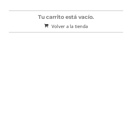
Tu carrito está vacío.
Volver a la tienda
15% OFF YOUR 1ST
ORDER
High Fashion Looks At High