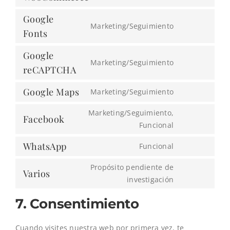
Consent
to
Google
Marketing/Seguimiento
service
Consent
Fonts
woocommerc
to
Google
service
Marketing/Seguimiento
Consent
reCAPTCHA
google-
to
fonts
Google Maps
Marketing/Seguimiento
service
Consent
google-
to
Marketing/Seguimiento,
recaptcha
Facebook
service
Consent
Funcional
google-
to
WhatsApp
Funcional
maps
service
Consent
facebook
to
Propósito pendiente de
Varios
service
Consent
investigación
whatsapp
to
7. Consentimiento
service
varios
Cuando visites nuestra web por primera vez, te